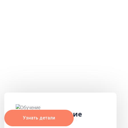
бесплатный
курс по
изучению
румынского
языка
для беженцев Украины и граждан
Молдовы
Обучение
Узнать детали