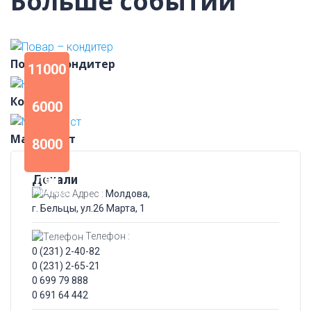
Больше событий
Повар – кондитер
11000
Кондитер
лей
6000
6
месяцев
Массажист
лей
8000
3 месяца
лей
Детали
3 месяца
Адрес :
Молдова,
г. Бельцы, ул.26 Марта, 1
Телефон :
0 (231) 2-40-82
0 (231) 2-65-21
0 699 79 888
0 691 64 442