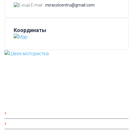
E-mail :
miracolcentru@gmail.com
Координаты
Учебный центр "MIRACOL" начал свою деятельность в
1989 году и продолжает по сей день помогать людям
обретать профессии, под неизменным опытным
руководством Лучко Павлины Андреевны. Стаж её
работы в сфере профессионального образования
составляет уже более 45 лет.
Полезные ссылки
Главная
О компании