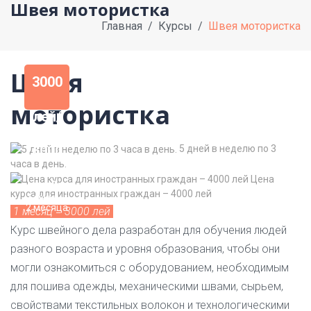
Швея мотористка
Главная
Курсы
Швея мотористка
Швея
3000
мотористка
лей/
6000
5 дней в неделю по 3
часа в день.
Цена
лей
курса для иностранных граждан – 4000 лей
1 месяц/
2 месяца
1 месяц = 3000 лей
Курс швейного дела разработан для обучения людей
разного возраста и уровня образования, чтобы они
могли ознакомиться с оборудованием, необходимым
для пошива одежды, механическими швами, сырьем,
свойствами текстильных волокон и технологическими