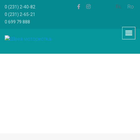
Ru
Ro
0 (231) 2-40-82
0 (231) 2-65-21
0 699 79 888