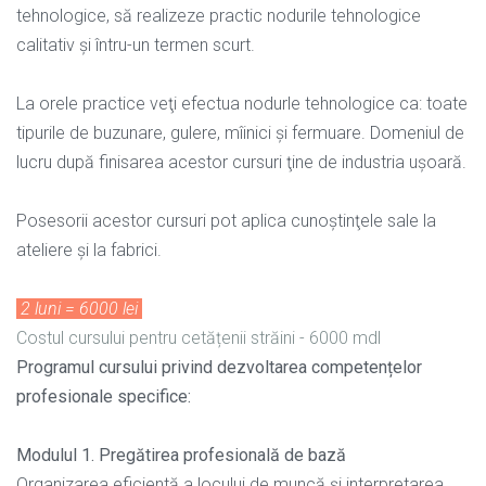
tehnologice, să realizeze practic nodurile tehnologice
calitativ şi întru-un termen scurt.
La orele practice veţi efectua nodurle tehnologice ca: toate
tipurile de buzunare, gulere, mîinici şi fermuare. Domeniul de
lucru după finisarea acestor cursuri ţine de industria uşoară.
Posesorii acestor cursuri pot aplica cunoştinţele sale la
ateliere şi la fabrici.
2 luni = 6000 lei
Costul cursului pentru cetățenii străini - 6000 mdl
Programul cursului privind dezvoltarea competențelor
profesionale specifice:
Modulul 1. Pregătirea profesională de bază
Organizarea eficientă a locului de muncă și interpretarea