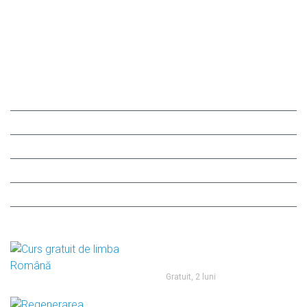
обретать профессии, под неизменным опытным
руководством Лучко Павлины Андреевны. Стаж её
работы в сфере профессионального образования
составляет уже более 45 лет.
Link-uri utile
Principala
Despre noi
FAQ
Locuri Vacante
Cursuri
Contacte
Cursuri
Curs gratuit de limba
Română
Gratuit, 2 luni
Regenerarea, reconstrucția