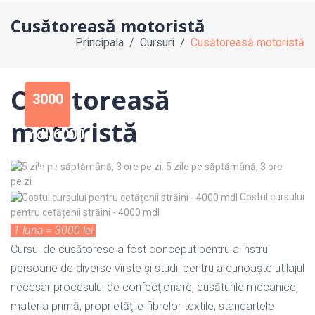
Cusătoreasă motoristă
Principala
Cursuri
Cusătoreasă motoristă
Cusătoreasă
3000
motoristă
mdl/6000
mdl
5 zile pe săptămână, 3 ore
1 luna/2
pe zi.
luni
Costul cursului
pentru cetățenii străini - 4000 mdl
1 luna = 3000 lei
Cursul de cusătorese a fost conceput pentru a instrui
persoane de diverse vîrste şi studii pentru a cunoaşte utilajul
necesar procesului de confecţionare, cusăturile mecanice,
materia primă, proprietăţile fibrelor textile, standartele