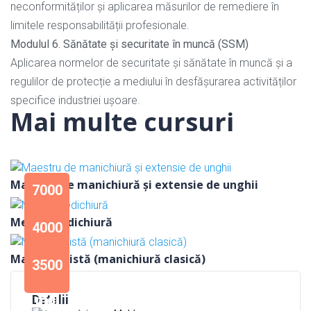
neconformităților și aplicarea măsurilor de remediere în
limitele responsabilității profesionale.
Modulul 6. Sănătate și securitate în muncă (SSM)
Aplicarea normelor de securitate și sănătate în muncă și a
regulilor de protecție a mediului în desfășurarea activităților
specifice industriei ușoare.
Mai multe cursuri
Maestru de manichiură și extensie de unghii
7000
Meșter pedichiură
mdl
4000
2 luni
Manichiuiristă (manichiură clasică)
mdl
3500
1 luna
mdl
Detalii