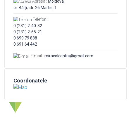
1 lunа
Adresa :
Moldova,
or. Bălţi, str. 26 Martie, 1
Telefon :
0 (231) 2-40-82
0 (231) 2-65-21
0 699 79 888
0 691 64 442
E-mail :
miracolcentru@gmail.com
Coordonatele
Учебный центр "MIRACOL" начал свою деятельность в
1989 году и продолжает по сей день помогать людям