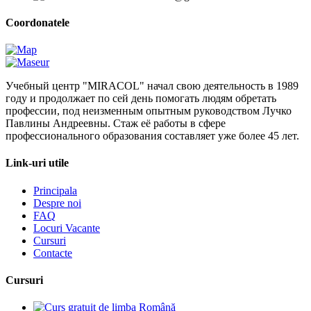
Coordonatele
Учебный центр "MIRACOL" начал свою деятельность в 1989
году и продолжает по сей день помогать людям обретать
профессии, под неизменным опытным руководством Лучко
Павлины Андреевны. Стаж её работы в сфере
профессионального образования составляет уже более 45 лет.
Link-uri utile
Principala
Despre noi
FAQ
Locuri Vacante
Cursuri
Contacte
Cursuri