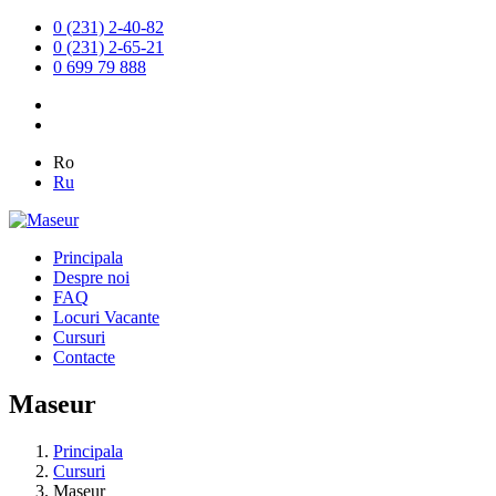
0 (231) 2-40-82
0 (231) 2-65-21
0 699 79 888
Ro
Ru
Principala
Despre noi
FAQ
Locuri Vacante
Cursuri
Contacte
Maseur
Principala
Cursuri
Maseur