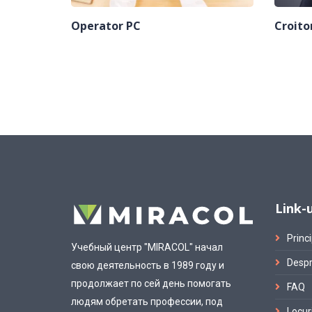
Operator PC
Croito
Link-u
Princi
Учебный центр "MIRACOL" начал
Despr
свою деятельность в 1989 году и
продолжает по сей день помогать
FAQ
людям обретать профессии, под
Locur