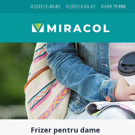
0 (231) 2-40-82
0 (231) 2-65-21
0 699 79 888
Frizer pentru dame