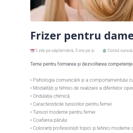
Frizer pentru dam
5 zile pe săptămână, 3 ore pe zi.
Costul cursulu
Teme pentru formarea și dezvoltarea competențel
• Psihologia comunicării și a comportamentului cu 
• Modalități și tehnici de realizare a diferitelor opera
• Ondulația chimică
• Caracteristicile tunsorilor pentru femei
• Tunsori moderne pentru femei
• Coafarea părului
• Coloranți profesioniști topici și tehnici moderne 