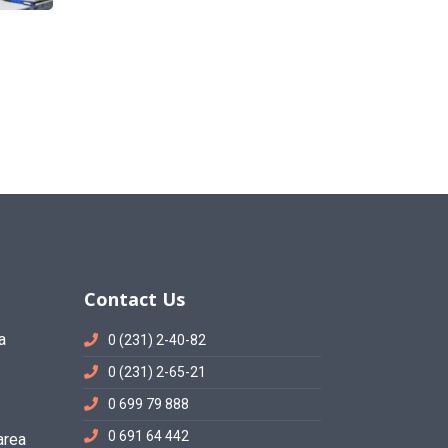
Contact Us
a
0 (231) 2-40-82
0 (231) 2-65-21
0 699 79 888
0 691 64 442
area