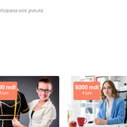
rticiparea este gratuită.
00 mdl
8000 mdl
4 luni
4 luni