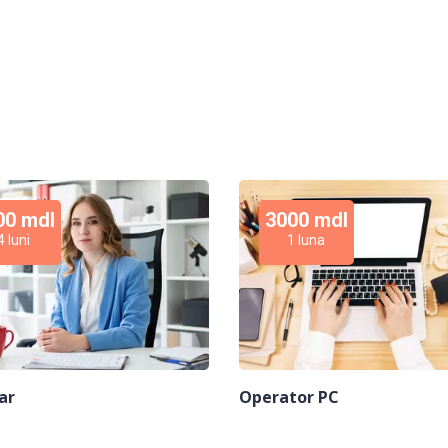
00 mdl
3000 mdl
4 luni
1 luna
ar
Operator PC