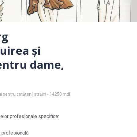
rg
uirea şi
entru dame,
i pentru cetățenii străini - 14250 mdl
elor profesionale specifice:
a profesională