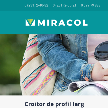
0 (231) 2-40-82
0 (231) 2-65-21
0 699 79 888
Croitor de profil larg