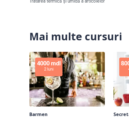
Tratarea termică și umidă a articolelor
Mai multe cursuri
4000 mdl
80
2 luni
Barmen
Secret