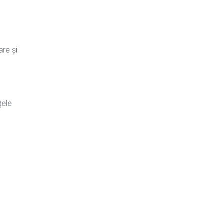
are și
țele