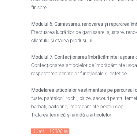
finisare.
Modulul 6. Garnissarea, renovarea și repararea î
Efectuarea lucrărilor de garnissare, ajustare, reno
clientului și starea produsului.
Modulul 7. Confecționarea îmbrăcămintei ușoare c
Confecționarea articolelor de îmbrăcăminte ușoară 
respectarea cerințelor funcționale și estetice.
Modelarea articolelor vestimentare pe parcursul c
fuste, pantaloni, rochii, bluze, sacouri pentru fe
bărbați, paltoane, îmbrăcăminte pentru copii
Tratarea termică și umidă a articolelor
6 luni = 10000 lei