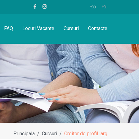
Ro
Ru
FAQ
Locuri Vacante
Cursuri
Contacte
Principala
Cursuri
Croitor de profil larg