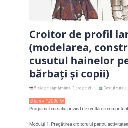
Croitor de profil la
(modelarea, constr
cusutul hainelor p
bărbaţi şi copii)
5 zile pe săptămână, 3 ore pe zi.
Costul cursulu
8 luni = 12000 lei
Programul cursului privind dezvoltarea competenț
Modulul 1. Pregătirea croitorului pentru activitate