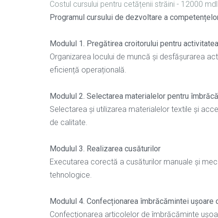
Costul cursului pentru cetățenii străini - 12000 mdl
Programul cursului de dezvoltare a competențelor
Modulul 1. Pregătirea croitorului pentru activitate
Organizarea locului de muncă și desfășurarea activi
eficiență operațională.
Modulul 2. Selectarea materialelor pentru îmbrăc
Selectarea și utilizarea materialelor textile și acceso
de calitate.
Modulul 3. Realizarea cusăturilor
Executarea corectă a cusăturilor manuale și mecanic
tehnologice.
Modulul 4. Confecționarea îmbrăcămintei ușoare cu 
Confecționarea articolelor de îmbrăcăminte ușoară 