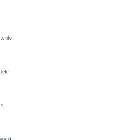
teriile
nțele
de
are și