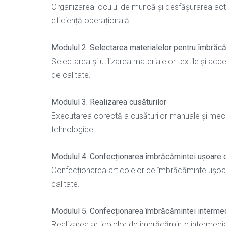
Organizarea locului de muncă și desfășurarea activi
eficiență operațională.
Modulul 2. Selectarea materialelor pentru îmbrăc
Selectarea și utilizarea materialelor textile și acceso
de calitate.
Modulul 3. Realizarea cusăturilor
Executarea corectă a cusăturilor manuale și mecanic
tehnologice.
Modulul 4. Confecționarea îmbrăcămintei ușoare cu 
Confecționarea articolelor de îmbrăcăminte ușoară 
calitate.
Modulul 5. Confecționarea îmbrăcămintei intermedia
Realizarea articolelor de îmbrăcăminte intermediare