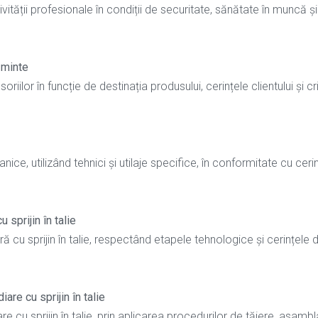
tății profesionale în condiții de securitate, sănătate în muncă și
ăminte
riilor în funcție de destinația produsului, cerințele clientului și cri
e, utilizând tehnici și utilaje specifice, în conformitate cu ceri
sprijin în talie
cu sprijin în talie, respectând etapele tehnologice și cerințele 
re cu sprijin în talie
 cu sprijin în talie, prin aplicarea procedurilor de tăiere, asambl