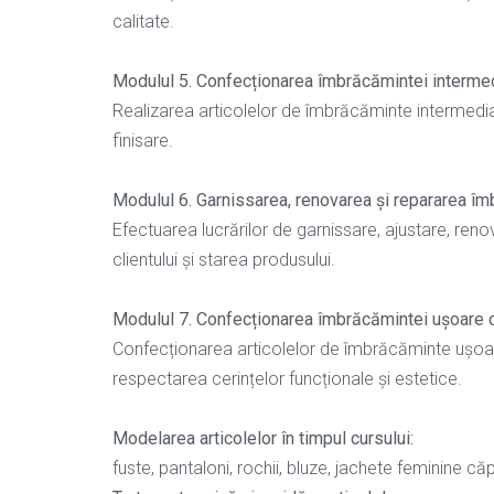
calitate.
Modulul 5. Confecționarea îmbrăcămintei intermedia
Realizarea articolelor de îmbrăcăminte intermediare
finisare.
Modulul 6. Garnissarea, renovarea și repararea î
Efectuarea lucrărilor de garnissare, ajustare, reno
clientului și starea produsului.
Modulul 7. Confecționarea îmbrăcămintei ușoare c
Confecționarea articolelor de îmbrăcăminte ușoară 
respectarea cerințelor funcționale și estetice.
Modelarea articolelor în timpul cursului:
fuste, pantaloni, rochii, bluze, jachete feminine că