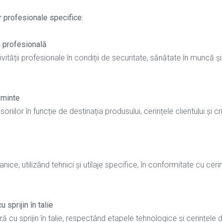
 profesionale specifice
:
a profesională
tății profesionale în condiții de securitate, sănătate în muncă și
ăminte
riilor în funcție de destinația produsului, cerințele clientului și cri
e, utilizând tehnici și utilaje specifice, în conformitate cu ceri
sprijin în talie
cu sprijin în talie, respectând etapele tehnologice și cerințele 