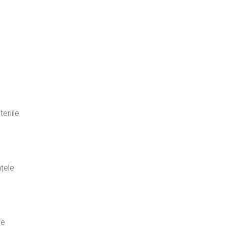
teriile
nțele
de