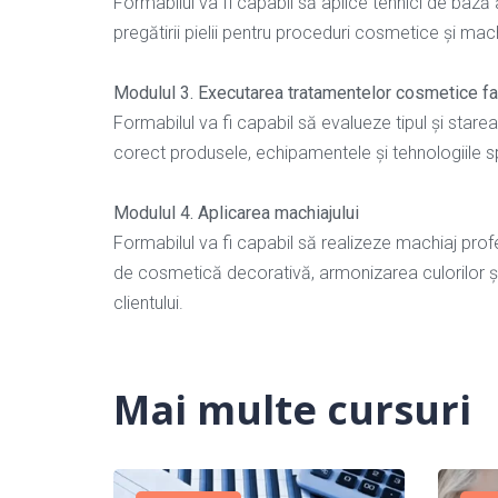
Formabilul va fi capabil să aplice tehnici de bază al
pregătirii pielii pentru proceduri cosmetice și ma
Modulul 3. Executarea tratamentelor cosmetice fa
Formabilul va fi capabil să evalueze tipul și stare
corect produsele, echipamentele și tehnologiile spec
Modulul 4. Aplicarea machiajului
Formabilul va fi capabil să realizeze machiaj profe
de cosmetică decorativă, armonizarea culorilor și co
clientului.
Mai multe cursuri