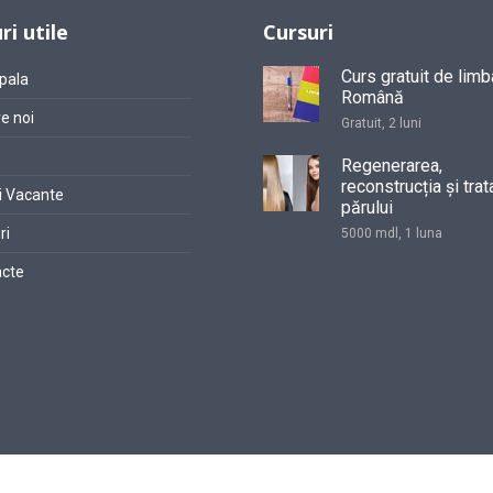
ri utile
Cursuri
Curs gratuit de limb
pala
Română
e noi
Gratuit, 2 luni
Regenerarea,
reconstrucția și trat
i Vacante
părului
ri
5000 mdl, 1 luna
cte