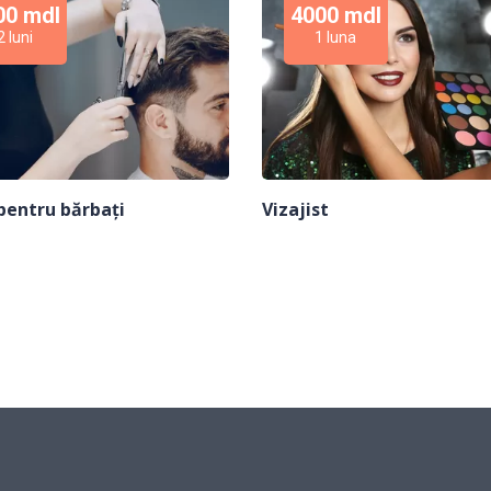
00 mdl
4000 mdl
2 luni
1 luna
 pentru bărbaţi
Vizajist