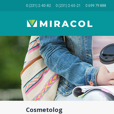
0 (231) 2-40-82
0 (231) 2-65-21
0 699 79 888
Cosmetolog