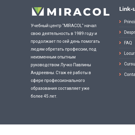
Link-u
Princi
Учебный центр "MIRACOL" начал
Despr
свою деятельность в 1989 году и
продолжает по сей день помогать
FAQ
людям обретать профессии, под
Locur
неизменным опытным
Cursu
руководством Лучко Павлины
Андреевны. Стаж её работы в
Conta
сфере профессионального
образования составляет уже
более 45 лет.