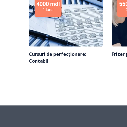
4000 mdl
55
1 luna
Cursuri de perfecționare:
Frizer
Contabil