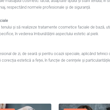
e masajului cosmetic facial, adaptate tipului și stării tenului, în 
chiaj, respectând normele profesionale și de siguranță.
ciale
a tenului și să realizeze tratamente cosmetice faciale de bază, uti
ifice, în vederea îmbunătățirii aspectului estetic al pielii.
sional de zi, de seară și pentru ocazii speciale, aplicând tehnici
recția estetică a feței, în funcție de cerințele și particularitățil