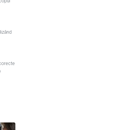
scopul
lizând
 corecte
e